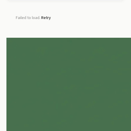
Failed to load.
Retry