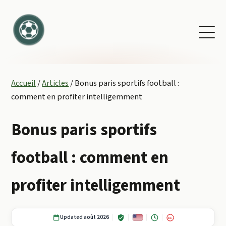
Accueil
/
Articles
/
Bonus paris sportifs football :
comment en profiter intelligemment
Bonus paris sportifs
football : comment en
profiter intelligemment
Updated août 2026
18+