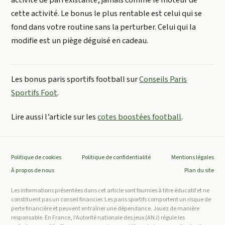
activité de pari existante, jamais comme le moteur de
cette activité. Le bonus le plus rentable est celui qui se
fond dans votre routine sans la perturber. Celui qui la
modifie est un piège déguisé en cadeau.
Les bonus paris sportifs football sur
Conseils Paris
Sportifs Foot
.
Lire aussi l’article sur les
cotes boostées football
.
Politique de cookies
Politique de confidentialité
Mentions légales
À propos de nous
Plan du site
Les informations présentées dans cet article sont fournies à titre éducatif et ne
constituent pas un conseil financier. Les paris sportifs comportent un risque de
perte financière et peuvent entraîner une dépendance. Jouez de manière
responsable. En France, l'Autorité nationale des jeux (ANJ) régule les