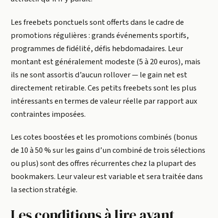
Les freebets ponctuels sont offerts dans le cadre de
promotions régulières : grands événements sportifs,
programmes de fidélité, défis hebdomadaires. Leur
montant est généralement modeste (5 à 20 euros), mais
ils ne sont assortis d’aucun rollover — le gain net est
directement retirable. Ces petits freebets sont les plus
intéressants en termes de valeur réelle par rapport aux
contraintes imposées.
Les cotes boostées et les promotions combinés (bonus
de 10 à 50 % sur les gains d’un combiné de trois sélections
ou plus) sont des offres récurrentes chez la plupart des
bookmakers. Leur valeur est variable et sera traitée dans
la section stratégie.
Les conditions à lire avant