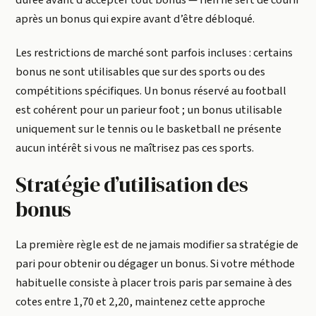
durée avant d’accepter tout bonus — rien ne sert de courir
après un bonus qui expire avant d’être débloqué.
Les restrictions de marché sont parfois incluses : certains
bonus ne sont utilisables que sur des sports ou des
compétitions spécifiques. Un bonus réservé au football
est cohérent pour un parieur foot ; un bonus utilisable
uniquement sur le tennis ou le basketball ne présente
aucun intérêt si vous ne maîtrisez pas ces sports.
Stratégie d’utilisation des
bonus
La première règle est de ne jamais modifier sa stratégie de
pari pour obtenir ou dégager un bonus. Si votre méthode
habituelle consiste à placer trois paris par semaine à des
cotes entre 1,70 et 2,20, maintenez cette approche