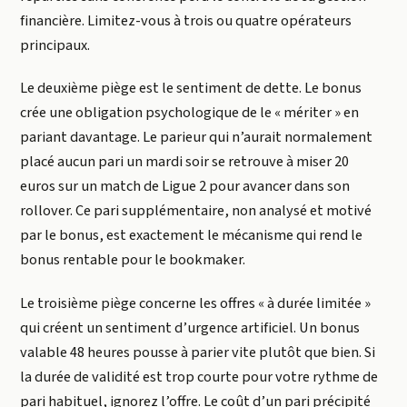
financière. Limitez-vous à trois ou quatre opérateurs
principaux.
Le deuxième piège est le sentiment de dette. Le bonus
crée une obligation psychologique de le « mériter » en
pariant davantage. Le parieur qui n’aurait normalement
placé aucun pari un mardi soir se retrouve à miser 20
euros sur un match de Ligue 2 pour avancer dans son
rollover. Ce pari supplémentaire, non analysé et motivé
par le bonus, est exactement le mécanisme qui rend le
bonus rentable pour le bookmaker.
Le troisième piège concerne les offres « à durée limitée »
qui créent un sentiment d’urgence artificiel. Un bonus
valable 48 heures pousse à parier vite plutôt que bien. Si
la durée de validité est trop courte pour votre rythme de
pari habituel, ignorez l’offre. Le coût d’un pari précipité