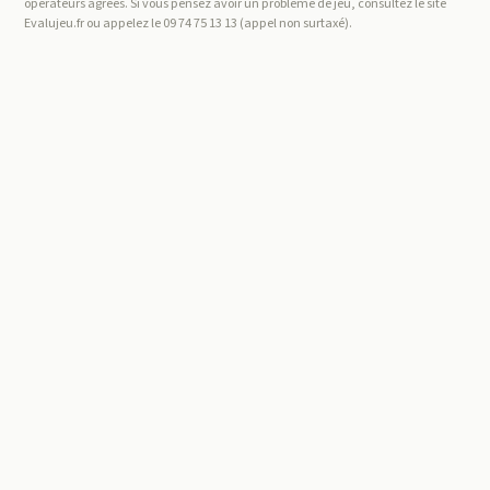
opérateurs agréés. Si vous pensez avoir un problème de jeu, consultez le site
Evalujeu.fr ou appelez le 09 74 75 13 13 (appel non surtaxé).