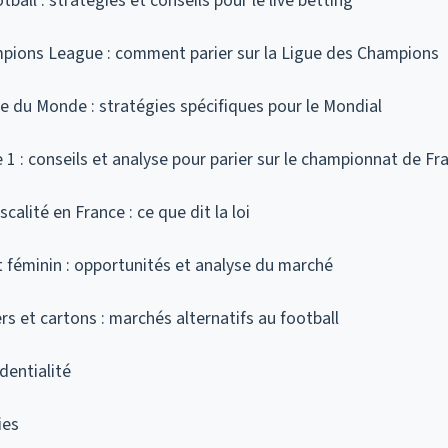
tball : stratégies et conseils pour le live betting
mpions League : comment parier sur la Ligue des Champions
pe du Monde : stratégies spécifiques pour le Mondial
e 1 : conseils et analyse pour parier sur le championnat de Fr
iscalité en France : ce que dit la loi
ot féminin : opportunités et analyse du marché
ers et cartons : marchés alternatifs au football
dentialité
ies