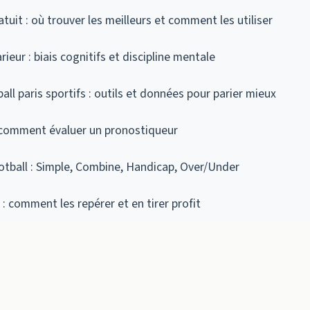
tuit : où trouver les meilleurs et comment les utiliser
ieur : biais cognitifs et discipline mentale
all paris sportifs : outils et données pour parier mieux
: comment évaluer un pronostiqueur
otball : Simple, Combine, Handicap, Over/Under
 : comment les repérer et en tirer profit