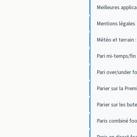
Meilleures applica
Mentions légales
Météo et terrain :
Pari mi-temps/fin
Pari over/under fo
Parier sur la Pre
Parier sur les but
Paris combiné foot