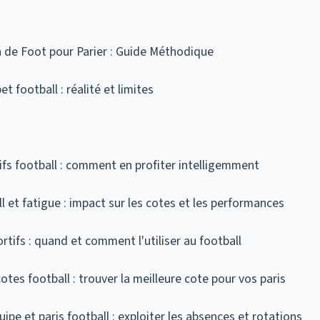
 de Foot pour Parier : Guide Méthodique
t football : réalité et limites
ifs football : comment en profiter intelligemment
l et fatigue : impact sur les cotes et les performances
rtifs : quand et comment l'utiliser au football
tes football : trouver la meilleure cote pour vos paris
pe et paris football : exploiter les absences et rotations