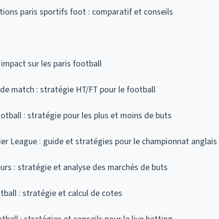
tions paris sportifs foot : comparatif et conseils
 impact sur les paris football
 de match : stratégie HT/FT pour le football
otball : stratégie pour les plus et moins de buts
mier League : guide et stratégies pour le championnat anglais
eurs : stratégie et analyse des marchés de buts
ball : stratégie et calcul de cotes