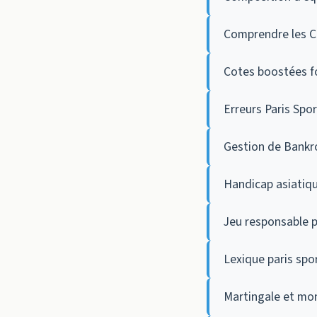
Comprendre les Co
Cotes boostées foo
Erreurs Paris Spor
Gestion de Bankro
Handicap asiatiqu
Jeu responsable pa
Lexique paris spor
Martingale et mo