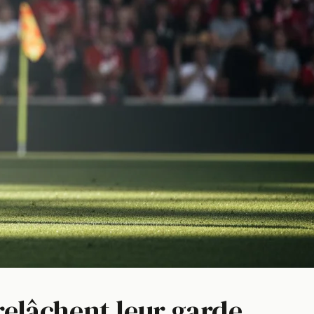
relâchent leur garde