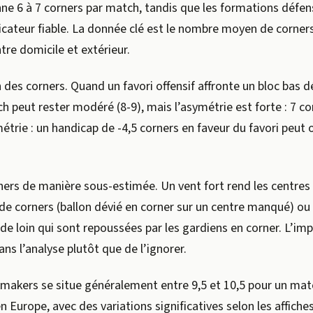
ne 6 à 7 corners par match, tandis que les formations défens
ndicateur fiable. La donnée clé est le nombre moyen de corne
ntre domicile et extérieur.
n des corners. Quand un favori offensif affronte un bloc bas dé
 peut rester modéré (8-9), mais l’asymétrie est forte : 7 cor
rie : un handicap de -4,5 corners en faveur du favori peut of
ers de manière sous-estimée. Un vent fort rend les centres 
corners (ballon dévié en corner sur un centre manqué) ou le
s de loin qui sont repoussées par les gardiens en corner. L’im
ans l’analyse plutôt que de l’ignorer.
kmakers se situe généralement entre 9,5 et 10,5 pour un m
n Europe, avec des variations significatives selon les affich