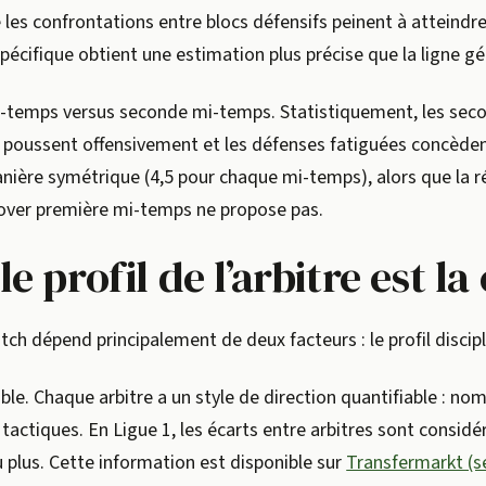
les confrontations entre blocs défensifs peinent à atteindre
spécifique obtient une estimation plus précise que la ligne 
 mi-temps versus seconde mi-temps. Statistiquement, les se
 poussent offensivement et les défenses fatiguées concèdent
ière symétrique (4,5 pour chaque mi-temps), alors que la réa
e over première mi-temps ne propose pas.
le profil de l’arbitre est la 
 dépend principalement de deux facteurs : le profil disciplin
s stable. Chaque arbitre a un style de direction quantifiable 
 tactiques. En Ligue 1, les écarts entre arbitres sont consid
 plus. Cette information est disponible sur
Transfermarkt (se