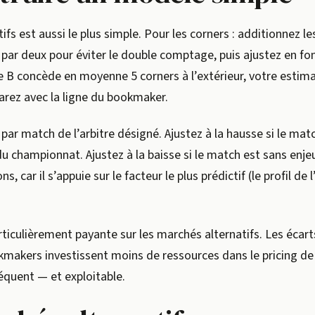
tifs est aussi le plus simple. Pour les corners : additionne
 par deux pour éviter le double comptage, puis ajustez en fon
 B concède en moyenne 5 corners à l’extérieur, votre estimati
arez avec la ligne du bookmaker.
ar match de l’arbitre désigné. Ajustez à la hausse si le matc
u championnat. Ajustez à la baisse si le match est sans enjeu
ar il s’appuie sur le facteur le plus prédictif (le profil de 
culièrement payante sur les marchés alternatifs. Les écarts 
okmakers investissent moins de ressources dans le pricing de
réquent — et exploitable.