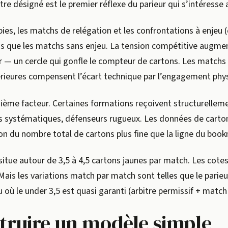
bitre désigné est le premier réflexe du parieur qui s’intéress
bies, les matchs de relégation et les confrontations à enjeu 
 que les matchs sans enjeu. La tension compétitive augmente
er — un cercle qui gonfle le compteur de cartons. Les matchs
férieures compensent l’écart technique par l’engagement phy
oisième facteur. Certaines formations reçoivent structurellem
ques systématiques, défenseurs rugueux. Les données de carton
ion du nombre total de cartons plus fine que la ligne du boo
tue autour de 3,5 à 4,5 cartons jaunes par match. Les cotes 
 Mais les variations match par match sont telles que le parieur
 où le under 3,5 est quasi garanti (arbitre permissif + match 
struire un modèle simple