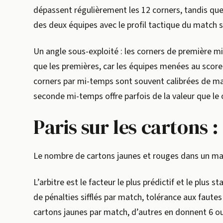
dépassent régulièrement les 12 corners, tandis que 
des deux équipes avec le profil tactique du match 
Un angle sous-exploité : les corners de première
que les premières, car les équipes menées au score
corners par mi-temps sont souvent calibrées de man
seconde mi-temps offre parfois de la valeur que l
Paris sur les cartons : 
Le nombre de cartons jaunes et rouges dans un match
L’arbitre est le facteur le plus prédictif et le plu
de pénalties sifflés par match, tolérance aux fautes
cartons jaunes par match, d’autres en donnent 6 ou