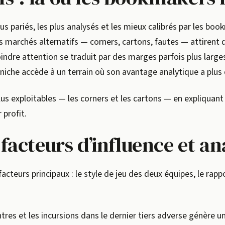
us pariés, les plus analysés et les mieux calibrés par les bo
s marchés alternatifs — corners, cartons, fautes — attirent 
dre attention se traduit par des marges parfois plus larges,
niche accède à un terrain où son avantage analytique a plus 
lus exploitables — les corners et les cartons — en expliquant 
 profit.
 facteurs d’influence et an
teurs principaux : le style de jeu des deux équipes, le rappo
ntres et les incursions dans le dernier tiers adverse génère u