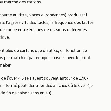
e au marché des cartons.
(course au titre, places européennes) produisent
 l’agressivité des tacles, la fréquence des fautes
 de coupe entre équipes de divisions différentes
sique.
ent plus de cartons que d’autres, en fonction de
s par match et par équipe, croisées avec le profil
kmaker.
de l’over 4,5 se situent souvent autour de 1,90-
 informé peut identifier des affiches où le over 4,5
de fin de saison sans enjeu).