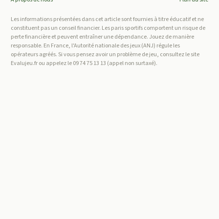
Les informations présentées dans cet article sont fournies à titre éducatif et ne
constituent pas un conseil financier. Les paris sportifs comportent un risque de
perte financière et peuvent entraîner une dépendance. Jouez de manière
responsable. En France, l'Autorité nationale des jeux (ANJ) régule les
opérateurs agréés. Si vous pensez avoir un problème de jeu, consultez le site
Evalujeu.fr ou appelez le 09 74 75 13 13 (appel non surtaxé).